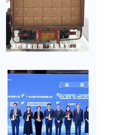
澳邦藥廠首個「澳藥粵製」案
例落地
2026.03