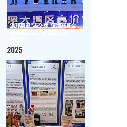
澳邦藥廠“馬交牌”獲灣高賽金
獎 成澳門唯一獲金獎企業
2026.1
2025