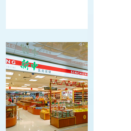
強力止痛摩擦膏（炎痛消）註
冊成功
2025.04