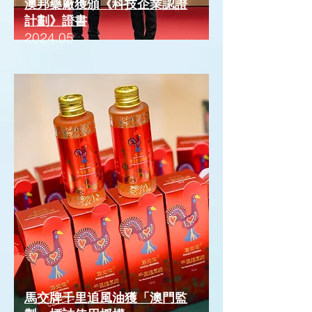
澳邦藥廠獲頒《科技企業認證
計劃》證書
2024.05
馬交牌千里追風油獲「澳門監