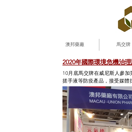
澳邦藥廠
馬交牌
2020年國際環境危機治
10月底馬交牌在威尼斯人參加
搓手液等防疫產品，接受媒體