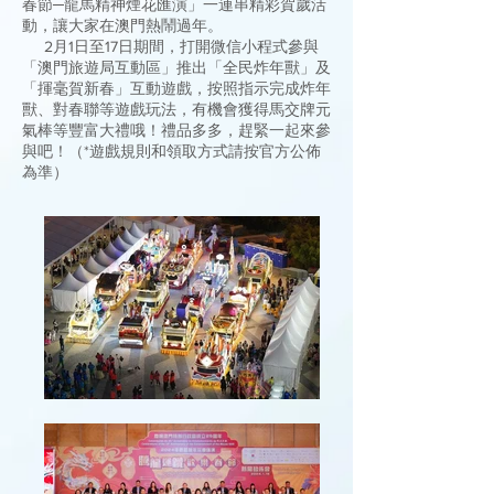
春節─龍馬精神煙花匯演」一連串精彩賀歲活
動，讓大家在澳門熱鬧過年。
2月1日至17日期間，打開微信小程式參與
「澳門旅遊局互動區」推出「全民炸年獸」及
「揮毫賀新春」互動遊戲，按照指示完成炸年
獸、對春聯等遊戲玩法，有機會獲得馬交牌元
氣棒等豐富大禮哦！禮品多多，趕緊一起來參
與吧！（*遊戲規則和領取方式請按官方公佈
為準）