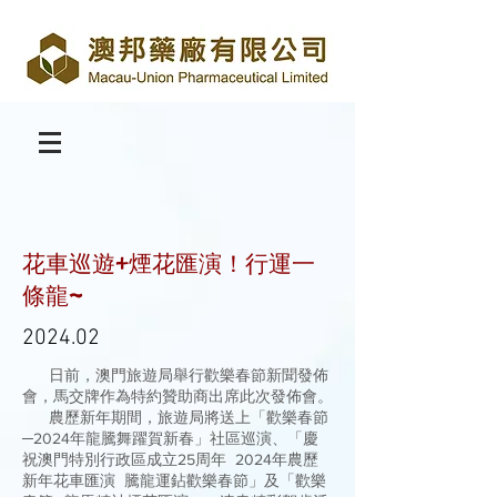
花車巡遊+煙花匯演！行運一
條龍~
2024.02
日前，澳門旅遊局舉行歡樂春節新聞發佈
會，馬交牌作為特約贊助商出席此次發佈會。
農歷新年期間，旅遊局將送上「歡樂春節
─2024年龍騰舞躍賀新春」社區巡演、「慶
祝澳門特別行政區成立25周年 2024年農歷
新年花車匯演 騰龍運鉆歡樂春節」及「歡樂