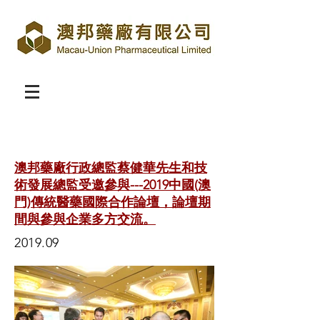
澳邦藥廠行政總監蔡健華先生和技
術發展總監受邀參與---2019中國(澳
門)傳統醫藥國際合作論壇，論壇期
間與參與企業多方交流。
2019.09