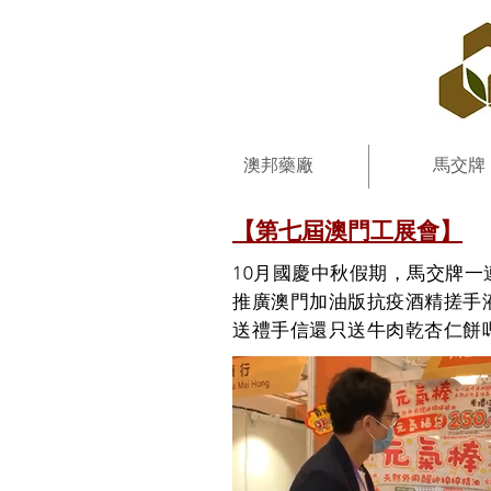
澳邦藥廠
馬交牌
【第七屆澳門工展會】
10月國慶中秋假期，馬交牌一
推廣澳門加油版抗疫酒精搓手
送禮手信還只送牛肉乾杏仁餅