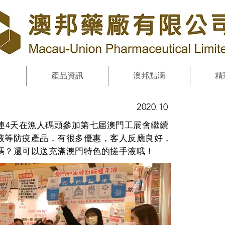
產品資訊
澳邦點滴
精
2020.10
連4天在漁人碼頭參加第七届澳門工展會繼續
液等防疫產品，有很多優惠，客人反應良好，
嗎？還可以送充滿澳門特色的搓手液哦！