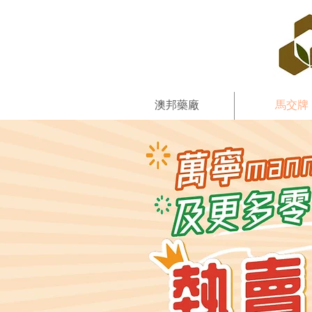
澳邦藥廠
馬交牌