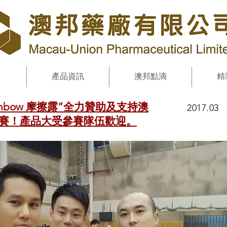
產品資訊
澳邦點滴
精
inbow 摩擦露”全力贊助及支持澳
2017.03
大賽！產品大受參賽隊伍歡迎。