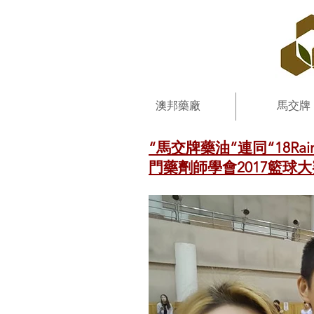
澳邦藥廠
馬交牌
“馬交牌藥油”連同“18Ra
門藥劑師學會2017籃球