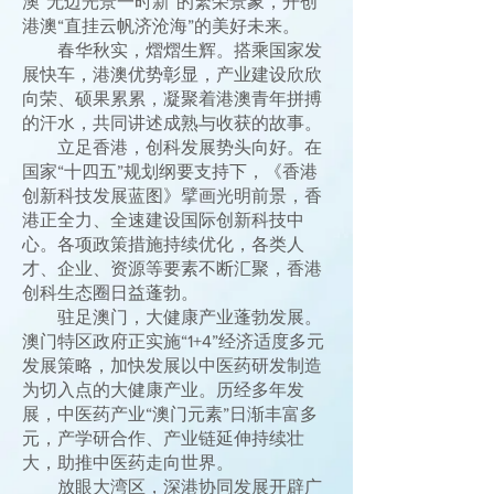
澳“无边光景一时新”的繁荣景象，开创
港澳“直挂云帆济沧海”的美好未来。
春华秋实，熠熠生辉。搭乘国家发
展快车，港澳优势彰显，产业建设欣欣
向荣、硕果累累，凝聚着港澳青年拼搏
的汗水，共同讲述成熟与收获的故事。
立足香港，创科发展势头向好。在
国家“十四五”规划纲要支持下，《香港
创新科技发展蓝图》擘画光明前景，香
港正全力、全速建设国际创新科技中
心。各项政策措施持续优化，各类人
才、企业、资源等要素不断汇聚，香港
创科生态圈日益蓬勃。
驻足澳门，大健康产业蓬勃发展。
澳门特区政府正实施“1+4”经济适度多元
发展策略，加快发展以中医药研发制造
为切入点的大健康产业。历经多年发
展，中医药产业“澳门元素”日渐丰富多
元，产学研合作、产业链延伸持续壮
大，助推中医药走向世界。
放眼大湾区，深港协同发展开辟广