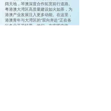
阔天地，琴澳深度合作拓宽前行道路。
粤港澳大湾区高质量建设如火如荼，为
港澳产业发展注入更多动能。在这里，
港澳青年与大湾区的“双向奔赴”正在各
行各业开花结果。他们，在实践中收
获，迸发创新活力，更以自身所长，贡
献国家所需。
山地林间，硕果满枝，耕耘有时，
收获已至。收获于金秋，丰收喜悦弥
漫，港澳青年以青春之我唱响奋斗之
歌，脚踏实地，进而有为。
（圖文視頻源自广东省人民政府港澳事
务办公室網站）