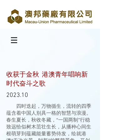
收获于金秋 港澳青年唱响新
时代奋斗之歌
2023.10
四时迭起，万物循生，流转的四季
蕴含着中国人别具一格的智慧与浪漫。
春生夏长，秋收冬藏，“一国两制”行稳
致远恰似树木茁壮生长，从播种心间生
根萌芽到蕴藏能量蓄势待发，绘就港