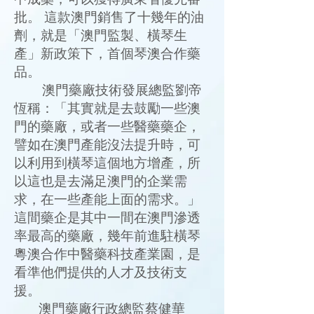
中成藥，可以獲得廣東省優先審
批。 這款澳門銷售了十幾年的油
劑，就是「澳門監製、橫琴生
產」新政策下，首個琴澳合作藥
品。
澳門藥廠技術發展總監劉帝
恆稱：「其實就是去鼓勵一些澳
門的藥廠，或者一些醫藥藥企，
譬如在澳門產能沒法提升時，可
以利用到橫琴這個地方增產，所
以這也是去滿足澳門的企業需
求，在一些產能上面的需求。」
這間藥企是其中一間在澳門滲透
率最高的藥廠，幾年前進駐橫琴
粵澳合作中醫藥科技產業園，是
看準他們提供的人才及技術支
援。
澳門藥廠行政總監蔡健華