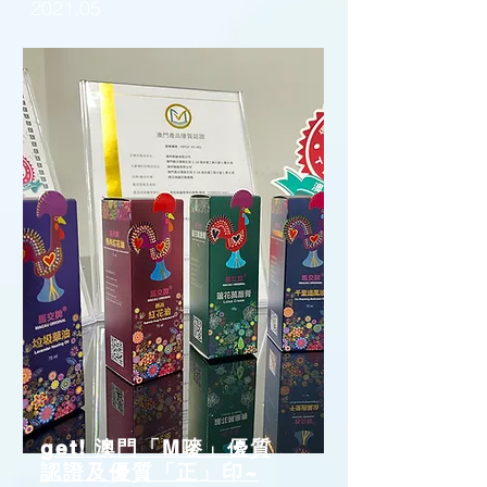
2021.05
get! 澳門「M嘜」優質
認證及優質「正」印~