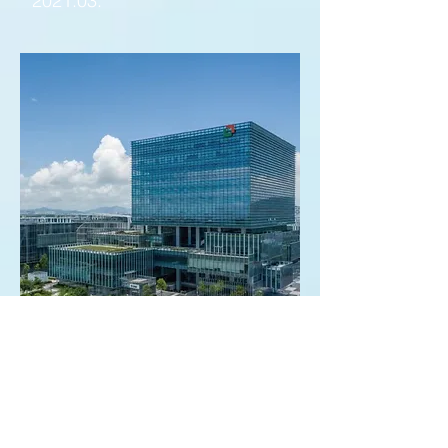
2021.03.
《人民日報》要聞版刊登了題為《澳
門藥企技術發展負責人劉帝恒——融
入大灣區 空間更廣闊》的文章
2021.02