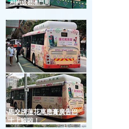
相約成都澳門周
2021.10
馬交牌蓮花萬應膏廣告巴
士上線啦！