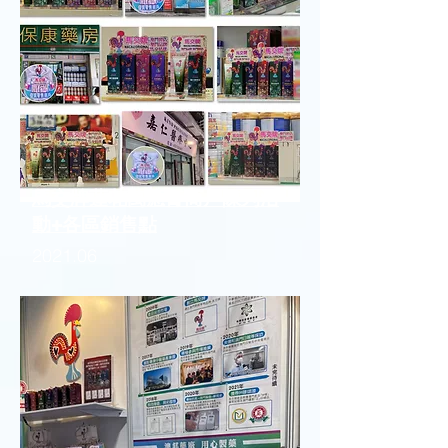
馬交牌蓮花萬應膏商戶陳列活
動+各區銷售點
2021.06