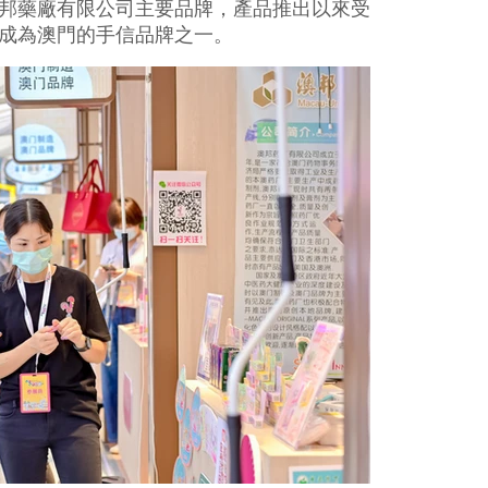
邦藥廠有限公司主要品牌，產品推出以來受
成為澳門的手信品牌之一。