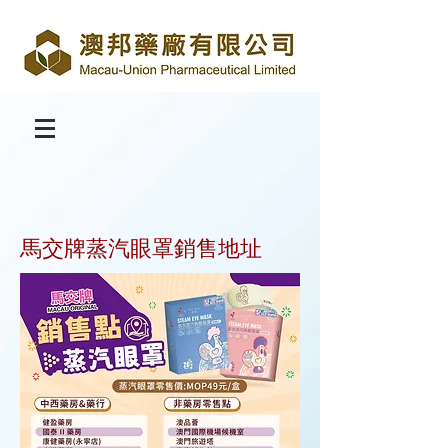
​馬交牌蒸汽眼罩銷售地址