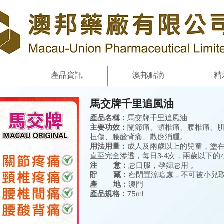
產品資訊
澳邦點滴
精
馬交牌千里追風油
產品名稱：
馬交牌千里追風油
主要功效：
關節痛、頸椎痛、腰椎痛、
扭傷、腰酸背痛、散瘀消腫。
用法用量：
成人及兩歲以上的兒童，塗
直至完全滲透，每日3-4次，兩歲以下
注 意：
忌口服，孕婦忌用 。
貯 藏：
密閉置涼暗處，不可被小兒
產 地：
澳門
產品規格：
75ml