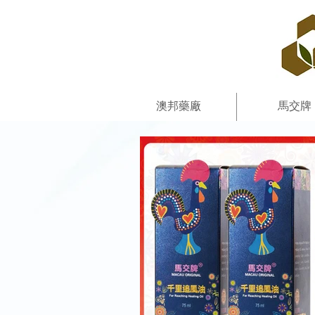
澳邦藥廠
馬交牌