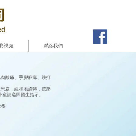
彩視頻
聯絡我們
肌肉酸痛、手腳麻痺、跌打
在患處，緩和地旋轉，按壓
的小童請遵照醫生指示。
取得